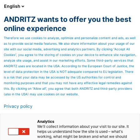
English
FR
ANDRITZ wants to offer you the best
ANDRITZ – Canada
online experience
Therefore we use cookies to analyze, optimize and personalize content and ads, as well
as to provide social media features. We also share information about your usage of our
Ressources de la page
site with our social media, advertising and analytics partners. By clicking “Accept All
Cookies”, you agree to the storing of cookies on your device to enhance site navigation,
analyze site usage, and assist in our marketing efforts. Some third-party services that
ANDRITZ Ltd. – Automatisati
ANDRITZ uses are located in the USA. According to the European Court of Justice, the
level of data protection in the USA is NOT adequate compared to EU legislation. There
Des solutions d'automatisation
is a risk that your data may be accessed by the US authorities for control and
monitoring purposes and that you may not have any effective legal remedies against
pour atteindre l'état de
this. By clicking on "Allow all", you agree that both ANDRITZ and third-party providers
(also in the USA) may use cookies on our website.
préparation opérationnelle
Privacy policy
À Richmond (Vancouver), Colombie-Britannique, Cana
ANDRITZ Ltd. offre des produits et des services
Analytics
d'automatisation et d'ingénierie et est soutenu par des
We'll collect information about your visit to our site. It
helps us understand how the site is used – what's
bureaux dans le monde entier.
working, what might be broken and what we should