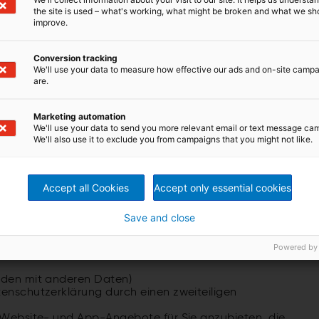
trafrechtlich relevantes Verhalten nachvollzogen werden
the site is used – what's working, what might be broken and what we sh
improve.
Conversion tracking
 lange, wie dies für die oben genannten Zwecke
We'll use your data to measure how effective our ads and on-site camp
setzlicher Aufbewahrungspflichten erforderlich sein,
are.
uer auch nach Erfüllung dieser Zwecke zu speichern.
los gegen Haftungsansprüche gehalten werden müssen,
Zweck notwendig ist.
Marketing automation
We'll use your data to send you more relevant email or text message ca
We'll also use it to exclude you from campaigns that you might not like.
inie.
Accept all Cookies
Accept only essential cookies
iten- und App-Aktivitäten analysieren, bieten Opt-out-
dung von Cookies durch Ihre Browser-Einstellungen zu
Save and close
e Informationen über Ihre Nutzung von Website und Apps
Powered by
unden mit anderen Daten)
tenschutzerklärung durch einen zweiteiligen
Website- und App-Angebote für Sie anzubieten, die