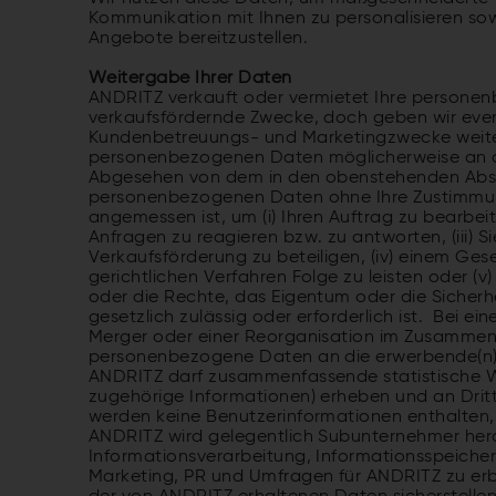
Kommunikation mit Ihnen zu personalisieren s
Angebote bereitzustellen.
Weitergabe Ihrer Daten
ANDRITZ verkauft oder vermietet Ihre personen
verkaufsfördernde Zwecke, doch geben wir event
Kundenbetreuungs- und Marketingzwecke weite
personenbezogenen Daten möglicherweise an 
Abgesehen von dem in den obenstehenden Absä
personenbezogenen Daten ohne Ihre Zustimmung
angemessen ist, um (i) Ihren Auftrag zu bearbeite
Anfragen zu reagieren bzw. zu antworten, (iii)
Verkaufsförderung zu beteiligen, (iv) einem Ges
gerichtlichen Verfahren Folge zu leisten oder 
oder die Rechte, das Eigentum oder die Sicherh
gesetzlich zulässig oder erforderlich ist. Bei 
Merger oder einer Reorganisation im Zusammen
personenbezogene Daten an die erwerbende(n) 
ANDRITZ darf zusammenfassende statistische W
zugehörige Informationen) erheben und an Drit
werden keine Benutzerinformationen enthalten, d
ANDRITZ wird gelegentlich Subunternehmer hera
Informationsverarbeitung, Informationsspeic
Marketing, PR und Umfragen für ANDRITZ zu er