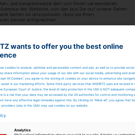
n, wie beispielsweise den von Ihnen verwendeten
-Adresse der Website, von der aus Sie auf unsere Seiten
ere Seiten so anzupassen, dass sie Ihren
nzen besser entsprechen.
 von Personen, die bei uns arbeiten, uns besuchen oder mi
Z wants to offer you the best online
ms und unserer Räumlichkeiten; Verhinderung, Eindämmun
vanten Verhaltens; Geltendmachung, Ausübung und
ience
se cookies to analyze, optimize and personalize content and ads, as well as to provide social
 berechtigten Interessen oder denen eines Dritten iSd Art
so share information about your usage of our site with our social media, advertising and anal
ben sowie Eigentum, zur Begründung, Wahrnehmung und
cept All Cookies”, you agree to the storing of cookies on your device to enhance site navigat
is bei Straftaten (§ 12 Abs 2 und 3 Z 1 DSG).
d assist in our marketing efforts. Some third-party services that ANDRITZ uses are located in
lgende Kategorien personenbezogener Daten
he European Court of Justice, the level of data protection in the USA is NOT adequate comp
entität der Betroffenen (soweit erkennbar)
here is a risk that your data may be accessed by the US authorities for control and monitoring
ot have any effective legal remedies against this. By clicking on "Allow all", you agree that 
unden, es sei denn, eine längere Aufbewahrung ist
y providers (also in the USA) may use cookies on our website.
urde ein strafrechtlich relevantes Verhalten
ist, vgl § 13 Abs 3 DSG).
licy
zw. Empfängerkategorien weiter
aten abwickeln und das Überwachungssystem regelmäßig
Analytics
en, Gerichte, gegebenenfalls an rechtsvertretende
We'll collect information about your visit to our site. It helps us underst