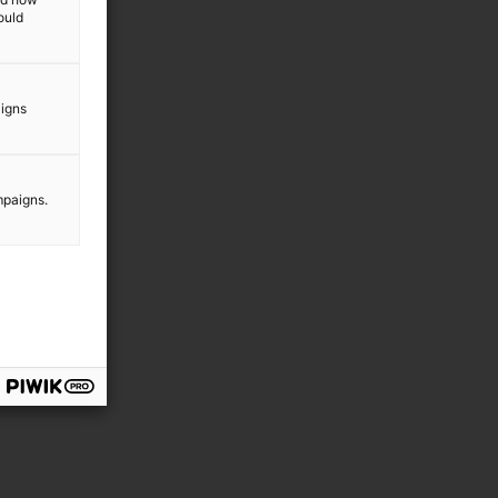
ould
aigns
mpaigns.