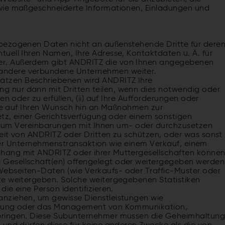
owie maßgeschneiderte Informationen, Einladungen und
bezogenen Daten nicht an außenstehende Dritte für dere
uell Ihren Namen, Ihre Adresse, Kontaktdaten u. Ä. für
r. Außerdem gibt ANDRITZ die von Ihnen angegebenen
andere verbundene Unternehmen weiter.
tzen Beschriebenen wird ANDRITZ Ihre
 nur dann mit Dritten teilen, wenn dies notwendig oder
n oder zu erfüllen, (ii) auf Ihre Aufforderungen oder
 Sie auf Ihren Wunsch hin an Maßnahmen zur
etz, einer Gerichtsverfügung oder einem sonstigen
(v) um Vereinbarungen mit Ihnen um- oder durchzusetzen
eit von ANDRITZ oder Dritten zu schützen, oder was sonst
einer Unternehmenstransaktion wie einem Verkauf, einem
hang mit ANDRITZ oder ihrer Muttergesellschaften könne
Gesellschaft(en) offengelegt oder weitergegeben werden
ebseiten-Daten (wie Verkaufs- oder Traffic-Muster oder
te weitergeben. Solche weitergegebenen Statistiken
ie eine Person identifizieren.
nziehen, um gewisse Dienstleistungen wie
herung oder das Management von Kommunikation,
bringen. Diese Subunternehmer müssen die Geheimhaltun