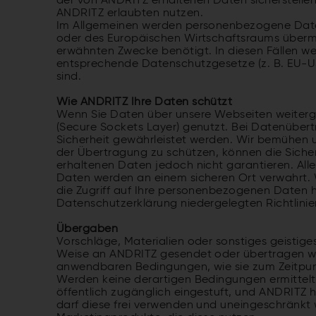
der von ANDRITZ erhaltenen Daten sicherstellen
ANDRITZ erlaubten nutzen.
Im Allgemeinen werden personenbezogene Date
oder des Europäischen Wirtschaftsraums übermit
erwähnten Zwecke benötigt. In diesen Fällen w
entsprechende Datenschutzgesetze (z. B. EU-U
sind.
Wie ANDRITZ Ihre Daten schützt
Wenn Sie Daten über unsere Webseiten weiterg
(Secure Sockets Layer) genutzt. Bei Datenüber
Sicherheit gewährleistet werden. Wir bemühen
der Übertragung zu schützen, können die Siche
erhaltenen Daten jedoch nicht garantieren. All
Daten werden an einem sicheren Ort verwahrt. 
die Zugriff auf Ihre personenbezogenen Daten ha
Datenschutzerklärung niedergelegten Richtlin
Übergaben
Vorschläge, Materialien oder sonstiges geistig
Weise an ANDRITZ gesendet oder übertragen wur
anwendbaren Bedingungen, wie sie zum Zeitpunkt
Werden keine derartigen Bedingungen ermittelt, 
öffentlich zugänglich eingestuft, und ANDRITZ ha
darf diese frei verwenden und uneingeschränkt