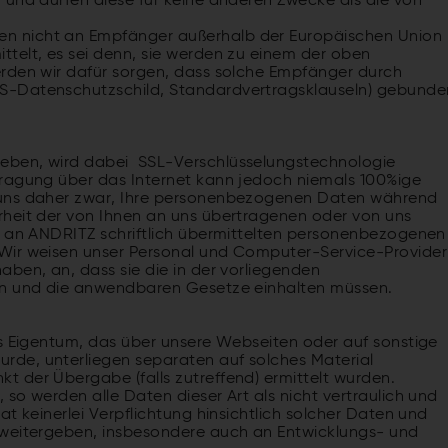
 und dürfen diese für keine anderen Zwecke als die von
n nicht an Empfänger außerhalb der Europäischen Union
telt, es sei denn, sie werden zu einem der oben
erden wir dafür sorgen, dass solche Empfänger durch
S-Datenschutzschild, Standardvertragsklauseln) gebunde
eben, wird dabei SSL-Verschlüsselungstechnologie
tragung über das Internet kann jedoch niemals 100%ige
 uns daher zwar, Ihre personenbezogenen Daten während
rheit der von Ihnen an uns übertragenen oder von uns
e an ANDRITZ schriftlich übermittelten personenbezogenen
Wir weisen unser Personal und Computer-Service-Provider
ben, an, dass sie die in der vorliegenden
ien und die anwendbaren Gesetze einhalten müssen.
es Eigentum, das über unsere Webseiten oder auf sonstige
de, unterliegen separaten auf solches Material
 der Übergabe (falls zutreffend) ermittelt wurden.
so werden alle Daten dieser Art als nicht vertraulich und
t keinerlei Verpflichtung hinsichtlich solcher Daten und
 weitergeben, insbesondere auch an Entwicklungs- und