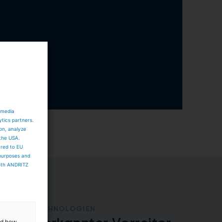
d
 media
ytics partners.
ion, analyze
 the USA.
ared to EU
 purposes and
both ANDRITZ
GRÜNE TECHNOLOGIEN
and how