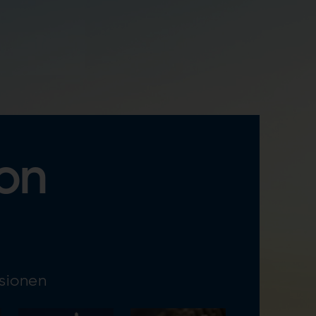
von
sionen