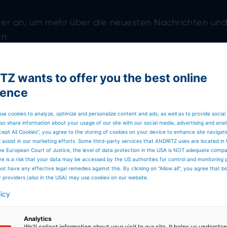
tter an, um mehr über die neuesten Nachrichten un
en
Z wants to offer you the best online
ience
se cookies to analyze, optimize and personalize content and ads, as well as to provide social
so share information about your usage of our site with our social media, advertising and anal
cept All Cookies”, you agree to the storing of cookies on your device to enhance site navigat
d assist in our marketing efforts. Some third-party services that ANDRITZ uses are located in
he European Court of Justice, the level of data protection in the USA is NOT adequate comp
here is a risk that your data may be accessed by the US authorities for control and monitoring
ot have any effective legal remedies against this. By clicking on "Allow all", you agree that 
y providers (also in the USA) may use cookies on our website.
licy
GLOBALE PRÄSENZ
Analytics
We'll collect information about your visit to our site. It helps us underst