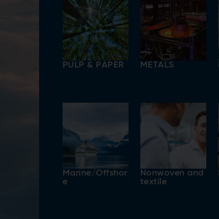
PULP & PAPER
METALS
Marine/Offshor
Nonwoven and
e
textile