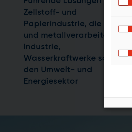
Führende Lösungen für die
Zellstoff- und
Papierindustrie, die Stahl-
und metallverarbeitende
Industrie,
Wasserkraftwerke sowie
den Umwelt- und
Energiesektor