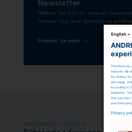
Newsletter
Melden Sie sich für unseren Newsle
Themen aus Ihrer Branche zu erfahr
English
Erfahren Sie mehr
ANDRIT
exper
Therefore we u
features. We al
By clicking “Ac
site usage, an
According to t
legislation. T
that you may n
and third-part
Privacy po
UMFASSENDES PORTFOLIO