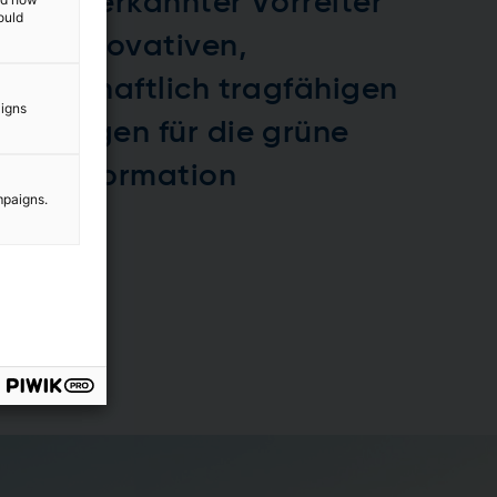
Ein anerkannter Vorreiter
ould
bei innovativen,
wirtschaftlich tragfähigen
aigns
Lösungen für die grüne
Transformation
mpaigns.