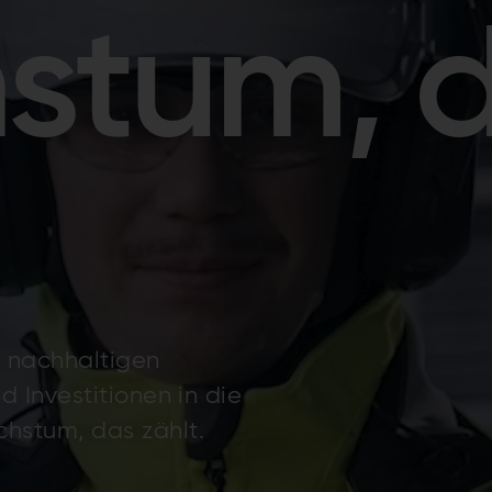
stum, 
 nachhaltigen
d Investitionen in die
hstum, das zählt.