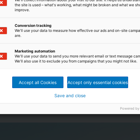
30.000 Beschäftigte
the site is used – what's working, what might be broken and what we sh
improve.
und 280 Standorte in 80
Ländern weltweit
Conversion tracking
We'll use your data to measure how effective our ads and on-site camp
are.
Marketing automation
We'll use your data to send you more relevant email or text message ca
We'll also use it to exclude you from campaigns that you might not like.
Accept all Cookies
Accept only essential cookies
Save and close
Powered by