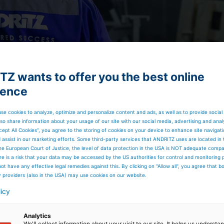
Z wants to offer you the best online
ience
se cookies to analyze, optimize and personalize content and ads, as well as to provide social
so share information about your usage of our site with our social media, advertising and anal
cept All Cookies”, you agree to the storing of cookies on your device to enhance site navigat
d assist in our marketing efforts. Some third-party services that ANDRITZ uses are located in
he European Court of Justice, the level of data protection in the USA is NOT adequate comp
here is a risk that your data may be accessed by the US authorities for control and monitoring
ot have any effective legal remedies against this. By clicking on "Allow all", you agree that 
y providers (also in the USA) may use cookies on our website.
licy
Analytics
We'll collect information about your visit to our site. It helps us underst