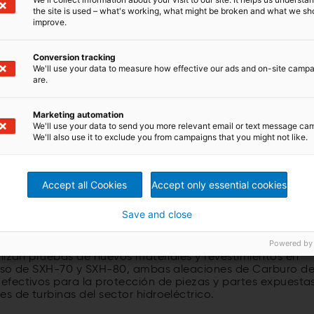
the site is used – what's working, what might be broken and what we sh
improve.
Conversion tracking
We'll use your data to measure how effective our ads and on-site camp
are.
Marketing automation
We'll use your data to send you more relevant email or text message ca
We'll also use it to exclude you from campaigns that you might not like.
Accept all Cookies
Accept only essential cookies
India)
Save and close
as de materiales
Powered by
ncia ubicado en la ciudad de Kriens, Zuiza el cual cuent
alizan pruebas de nuevos materiales y revestimientos en
caso de SXH-70 y SXH-80, ambas aleaciones de Carburo d
efectivos para la protección de piezas y partes expuesta
 de turbinas del sector hidroeléctrico.