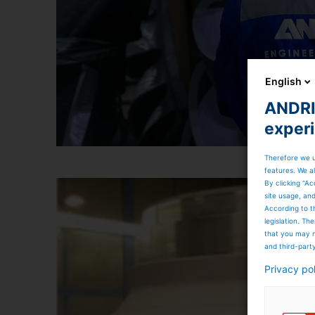
English
ANDRIT
exper
Therefore we u
features. We al
By clicking “Ac
site usage, an
According to t
legislation. T
that you may n
and third-part
Privacy po