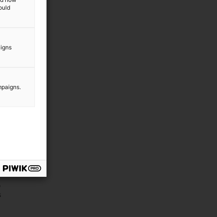
ould
aigns
mpaigns.
e
s