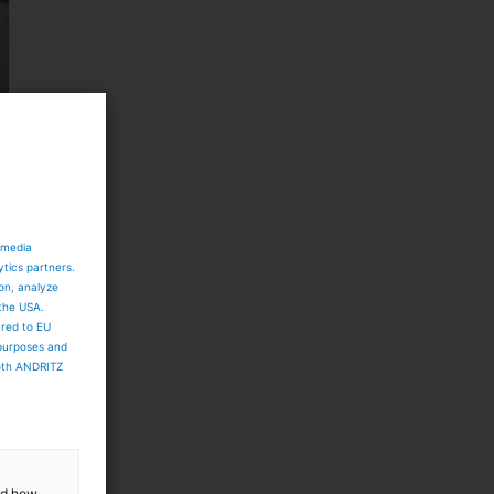
 media
ytics partners.
ion, analyze
 the USA.
ared to EU
 purposes and
both ANDRITZ
and how