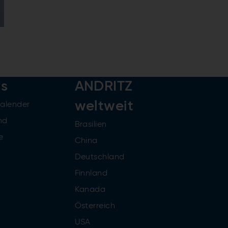
rs
ANDRITZ
weltweit
kalender
nd
Brasilien
e
China
Deutschland
Finnland
Kanada
Österreich
USA