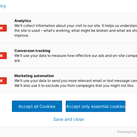
licy
Frankreich, ist für Besucher geöffnet. Innovations- und
NDRITZ zum bevorzugten Partner bei der Suche nach
gen im Interesse der Produktivität und einer hochwertigen,
Analytics
sensibler Entwicklungsarbeit die Geheimhaltung eine
We'll collect information about your visit to our site. It helps us underst
tverständlich immer ein Höchstmaß an Vertraulichkeit.
the site is used – what's working, what might be broken and what we sh
improve.
iefert ein breites Portfolio an innovativen Anlagen,
digitalen Lösungen für verschiedenste Industrien und
Conversion tracking
chen – Pulp & Paper, Metals, Hydro und Separation – zählt
We'll use your data to measure how effective our ads and on-site camp
are.
hrerschaft, globale Präsenz sowie Nachhaltigkeit sind di
ofitables Wachstum ausgerichteten Unternehmensstrategie.
chäftigte und über 280 Standorte in mehr als 40 Ländern.
Marketing automation
We'll use your data to send you more relevant email or text message ca
ologien, Automatisierungs- und Servicelösungen für die
We'll also use it to exclude you from campaigns that you might not like.
 Papier und Karton. Die Technologien und Dienstleistungen
 von Rohstoffen, die Steigerung der Produktionseffizienz,
uf innovative Dekarbonisierungsstrategien und den
ch gehören auch Kessel für die Energieerzeugung,
Accept all Cookies
Accept only essential cookies
sstoff-Technologien und Faserplatten-Produktionssystem
gen für zahlreiche Abfälle. Neueste IIoT-Technologien im
Save and close
omplettieren das umfassende Produktangebot.
Powered by