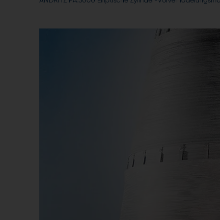
ANDRITZ PA.3000 Elliptische Zylinder-Vorvernadelungsm