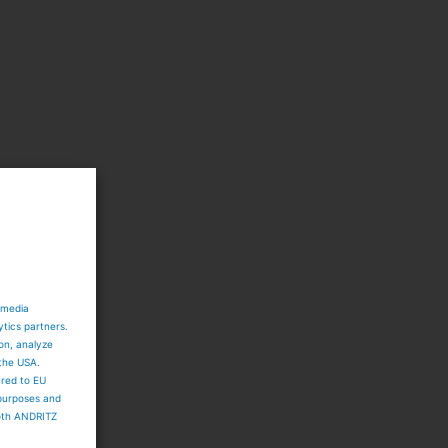
r
 media
ytics partners.
ion, analyze
 the USA.
ared to EU
 purposes and
both ANDRITZ