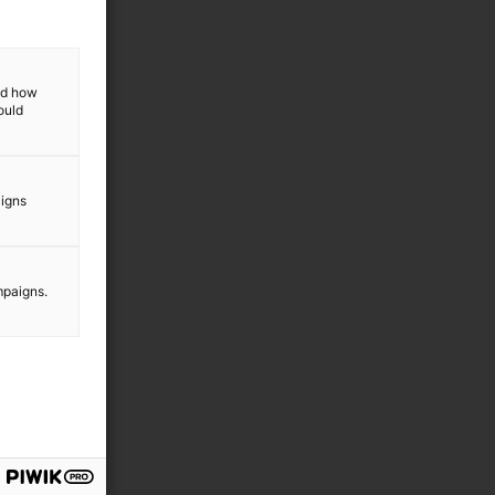
and how
ould
aigns
e
mpaigns.
e