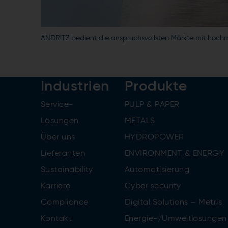
ANDRITZ bedient die anspruchsvollsten Märkte mit hoch
Industrien
Produkte
Service-
PULP & PAPER
Lösungen
METALS
Über uns
HYDROPOWER
Lieferanten
ENVIRONMENT & ENERGY
Sustainability
Automatisierung
Karriere
Cyber security
Compliance
Digital Solutions – Metris
Kontakt
Energie-/Umweltlösungen