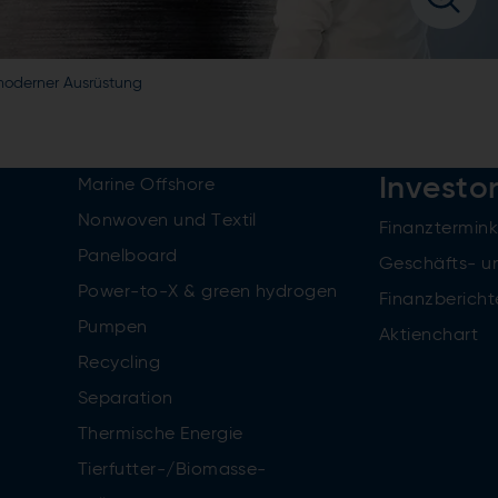
moderner Ausrüstung
Investo
Marine Offshore
Nonwoven und Textil
Finanztermin
Panelboard
Geschäfts- u
Power-to-X & green hydrogen
Finanzbericht
Pumpen
Aktienchart
Recycling
Separation
Thermische Energie
Tierfutter-/Biomasse-