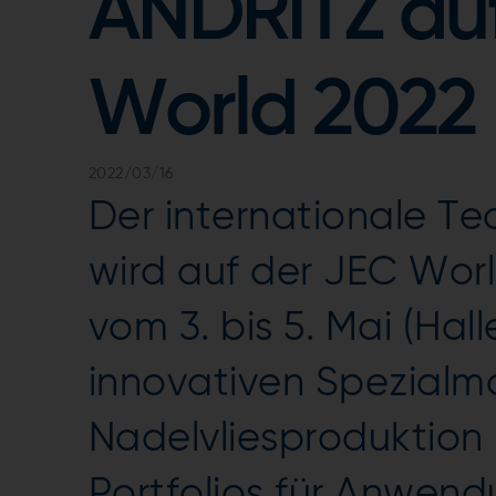
ANDRITZ au
World 2022
2022/03/16
Der internationale T
wird auf der JEC World
vom 3. bis 5. Mai (Hal
innovativen Spezialma
Nadelvliesproduktion (
Portfolios für Anwen