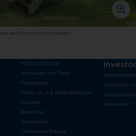
stem der KM2 von Knauf Petroboard.
Investo
Marine Offshore
Nonwoven und Textil
Finanztermin
Panelboard
Geschäfts- u
Power-to-X & green hydrogen
Finanzbericht
Pumpen
Aktienchart
Recycling
Separation
Thermische Energie