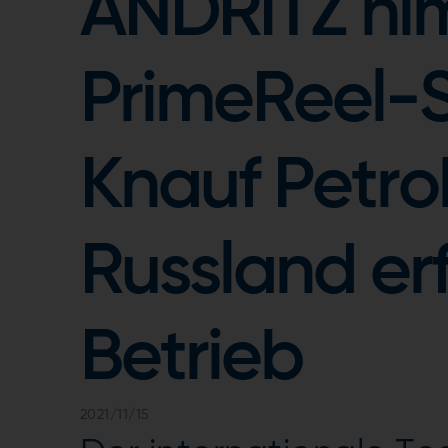
ANDRITZ ni
PrimeReel-
Knauf Petro
Russland erf
Betrieb
2021/11/15