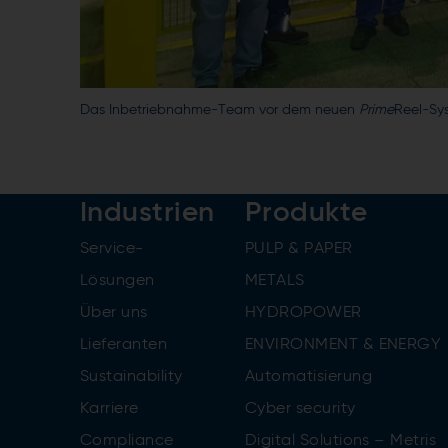
Das Inbetriebnahme-Team vor dem neuen
Prime
Reel-Sy
Industrien
Produkte
Service-
PULP & PAPER
Lösungen
METALS
Über uns
HYDROPOWER
Lieferanten
ENVIRONMENT & ENERGY
Sustainability
Automatisierung
Karriere
Cyber security
Compliance
Digital Solutions – Metris