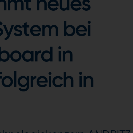
mmt neues
System bei
board in
olgreich in