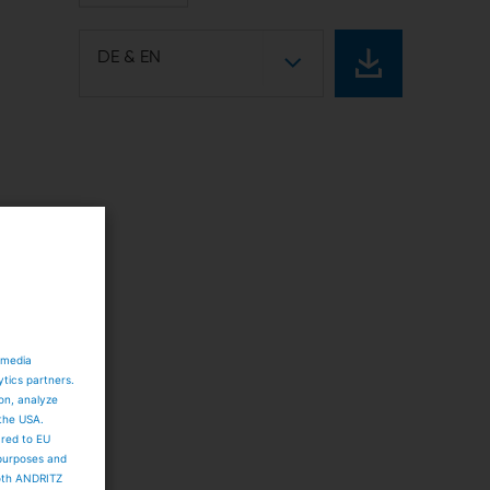
DE & EN
 media
ytics partners.
ion, analyze
 the USA.
ared to EU
 purposes and
both ANDRITZ