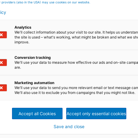
 der KM2 im Jahr 2018 umgebaut.
y providers (also in the USA) may use cookies on our website.
oboard AG, sagt: „
Wir sind von der Arbeit des ANDRITZ-
r herausfordernden Gegebenheiten durch die Covid-
licy
s und sogar vor dem geplanten Zeitpunkt
.“
 Knauf Gruppe, hat eine führende Marktposition in Russlan
Analytics
erpackungs- sowie Gipskarton, der bei der Produktion vo
We'll collect information about your visit to our site. It helps us underst
the site is used – what's working, what might be broken and what we sh
improve.
iefert ein breites Portfolio an innovativen Anlagen,
r die Zellstoff- und Papierindustrie, den Bereich
Conversion tracking
e und die Umformtechnik, für Pumpen, die kommunale und
We'll use your data to measure how effective our ads and on-site camp
erfutter- und Biomassepelletierung. Das globale Produkt-
are.
rgieerzeugung, zur Rauchgasreinigung, für Recycling sowi
en abgerundet. Innovative Produkte und Dienstleistungen i
Marketing automation
den unter dem Markennamen Metris angeboten und
We'll use your data to send you more relevant email or text message ca
chkeit, Effizienz und Rentabilität von Anlagen zu steigern.
We'll also use it to exclude you from campaigns that you might not like.
arbeiter und über 280 Standorte in mehr als 40 Ländern.
teme, komplette Anlagen und Serviceleistungen für die
 Papier und Karton. Die Technologien und Serviceleistunge
Accept all Cookies
Accept only essential cookies
duktionseffizienz und Nachhaltigkeit sowie geringere
ehören auch Kessel für die Energieerzeugung,
Save and close
tion von Vliesstoffen und Faserplatten (MDF) sowie
schiedene Abfälle. Neueste IIoT-Technologien im Rahmen