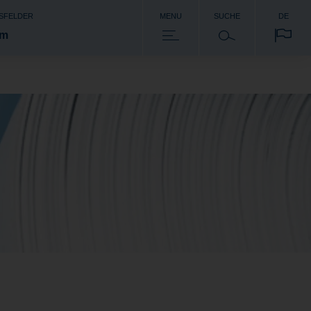
SFELDER
MENU
SUCHE
DE
om