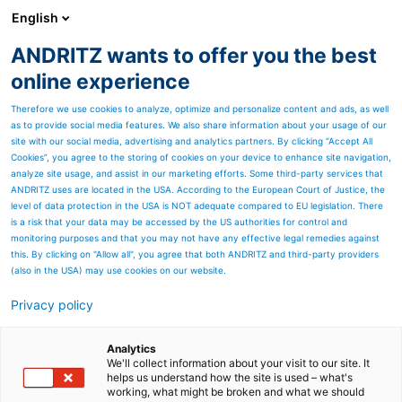
English
DE
ANDRITZ wants to offer you the best
Newsroom
online experience
Therefore we use cookies to analyze, optimize and personalize content and ads, as well
as to provide social media features. We also share information about your usage of our
site with our social media, advertising and analytics partners. By clicking “Accept All
Cookies”, you agree to the storing of cookies on your device to enhance site navigation,
analyze site usage, and assist in our marketing efforts. Some third-party services that
ANDRITZ uses are located in the USA. According to the European Court of Justice, the
level of data protection in the USA is NOT adequate compared to EU legislation. There
is a risk that your data may be accessed by the US authorities for control and
monitoring purposes and that you may not have any effective legal remedies against
this. By clicking on "Allow all", you agree that both ANDRITZ and third-party providers
(also in the USA) may use cookies on our website.
Privacy policy
Seitenressourcen
ANDRITZ legt im ersten
Analytics
We'll collect information about your visit to our site. It
helps us understand how the site is used – what's
Quartal 2023 bei Umsatz
working, what might be broken and what we should