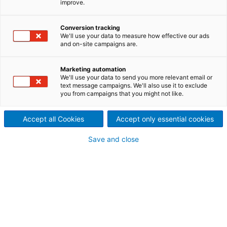
improve.
und Ergebnis erneut
deutlich zu
Conversion tracking
We'll use your data to measure how effective our ads
2023/04/27
and on-site campaigns are.
Auftragseingang mit 2,4 Milliarden Euro weiter
auf hohem Niveau
Marketing automation
We'll use your data to send you more relevant email or
Positiver Ausblick für Gesamtjahr 2023 bestätigt
text message campaigns. We'll also use it to exclude
Grüne Spitzentechnologie eröffnet neue
you from campaigns that you might not like.
Wachstumsfelder
Accept all Cookies
Accept only essential cookies
Der internationale Technologiekonzern ANDRITZ ist
trotz abflauender Weltkonjunktur mit unverändert
hoher Wachstumsdynamik in das Geschäftsjahr
Save and close
2023 gestartet. Umsatz und operatives Ergebnis
legten im ersten Quartal 2023 im Vergleich zum
gleichen Zeitraum des Vorjahres mit jeweils weit über
20 Prozent deutlich zu. Das Konzernergebnis
verbesserte sich um fast 50 Prozent auf 104,5
Millionen Euro (MEUR). Der Auftragseingang erreichte
mit 2,4 Milliarden Euro ein erfreuliches Niveau, lag
allerdings 6,5 Prozent unter dem Wert im ersten
Quartal 2022, als die Verbuchung von zwei