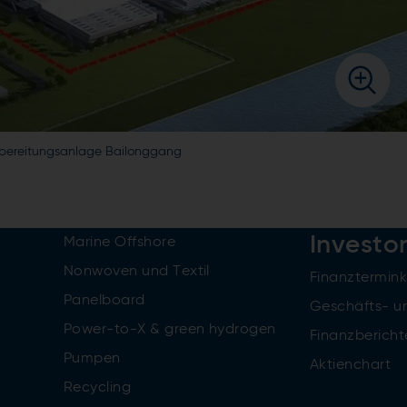
fbereitungsanlage Bailonggang
Investo
Marine Offshore
Nonwoven und Textil
Finanztermin
Panelboard
Geschäfts- u
Power-to-X & green hydrogen
Finanzbericht
Pumpen
Aktienchart
Recycling