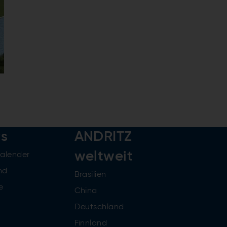
rs
ANDRITZ
weltweit
kalender
nd
Brasilien
e
China
Deutschland
Finnland