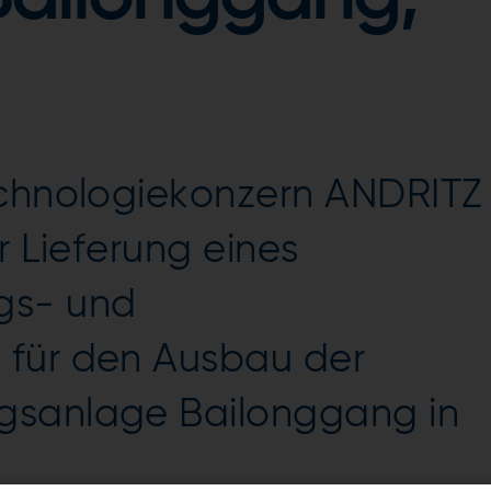
echnologiekonzern ANDRITZ
r Lieferung eines
gs- und
 für den Ausbau der
gsanlage Bailonggang in