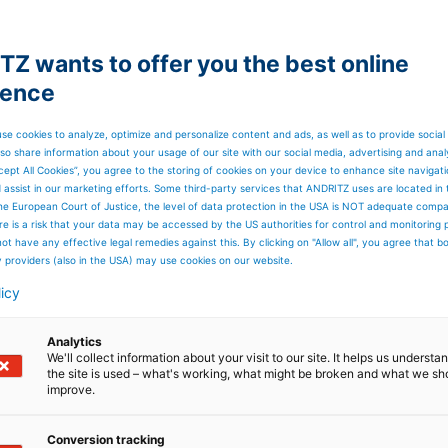
knapp 120 Millionen Euro. Die
die erste Befeuerung wird für Ende 2019
Z wants to offer you the best online
ience
t Schlammlagerung und -transport, neun Fließbetttrockner
asreinigung sowie die komplette Automatisierungstechnik.
se cookies to analyze, optimize and personalize content and ads, as well as to provide social
ung, Lieferung sowie Überwachung der Montage und der
so share information about your usage of our site with our social media, advertising and anal
cept All Cookies”, you agree to the storing of cookies on your device to enhance site navigat
ationalen Flughafens Pudong gelegen zählt Bailonggang zu
d assist in our marketing efforts. Some third-party services that ANDRITZ uses are located in
nd ist die Größte in Asien. Nach Fertigstellung wird das
he European Court of Justice, the level of data protection in the USA is NOT adequate comp
bis zu 3.000 Tonnen Schlamm pro Tag aufweisen. Die Anlag
here is a risk that your data may be accessed by the US authorities for control and monitoring
ge der Welt sein und als Benchmark unter den
ot have any effective legal remedies against this. By clicking on "Allow all", you agree that 
y providers (also in the USA) may use cookies on our website.
licy
ranten von Anlagen, Ausrüstungen und Serviceleistungen für
trie, die metallverarbeitende Industrie und Stahlindustrie
Analytics
sig-Trennung. Weitere wesentliche Geschäftsfelder sind die
We'll collect information about your visit to our site. It helps us underst
 Automatisierung, wo ANDRITZ unter der Marke Metris eine
the site is used – what's working, what might be broken and what we sh
nstleistungen im Bereich Industrial Internet of Things (IIoT
improve.
e Technologiekonzern auch im Bereich der Energieerzeugun
kgewinnungskessel sowie Gasifizierungsanlagen) und
g und bietet Anlagen zur Produktion von Vliesstoffen,
Conversion tracking