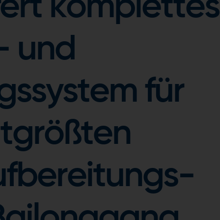
fert komplettes
- und
gssystem für
ltgrößten
fbereitungs-
Bailonggang,