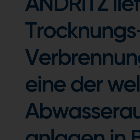
ANDRITZ lie
Trocknungs
Verbrennun
eine der we
Abwasserau
anlagen in 