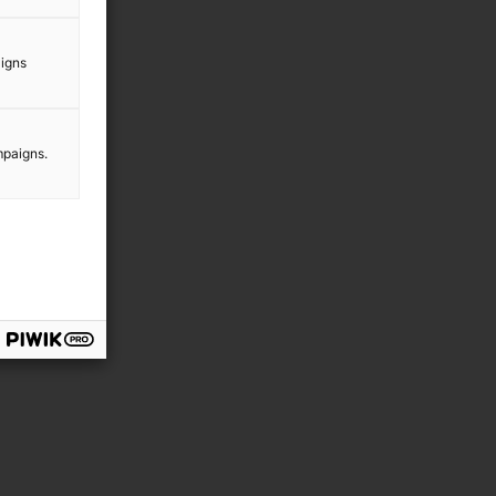
aigns
mpaigns.