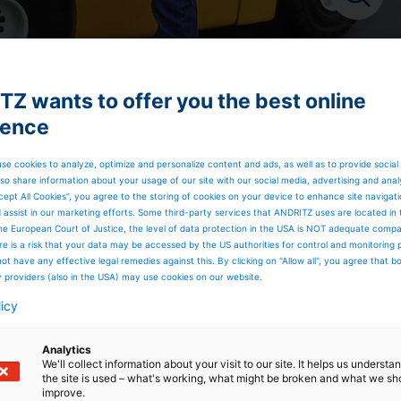
schen Zentrums ANDRITZ Hydro reicht von Kran- und
eitsvertrauenspersonen.
Z wants to offer you the best online
ience
se cookies to analyze, optimize and personalize content and ads, as well as to provide social
so share information about your usage of our site with our social media, advertising and anal
cept All Cookies”, you agree to the storing of cookies on your device to enhance site navigat
d assist in our marketing efforts. Some third-party services that ANDRITZ uses are located in
he European Court of Justice, the level of data protection in the USA is NOT adequate comp
here is a risk that your data may be accessed by the US authorities for control and monitoring
ot have any effective legal remedies against this. By clicking on "Allow all", you agree that 
y providers (also in the USA) may use cookies on our website.
licy
Analytics
We'll collect information about your visit to our site. It helps us underst
the site is used – what's working, what might be broken and what we sh
improve.