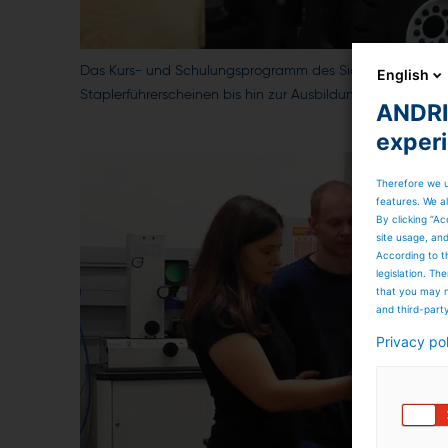
Das Kurs- und Schulungsprogramm des Sicherheitstechni
English
Staplerführerscheinen bis hin zur Ausbildung von Sicherh
ANDRIT
exper
Therefore we u
features. We al
By clicking “Ac
site usage, an
According to t
legislation. T
that you may n
and third-part
Privacy po