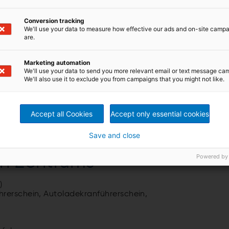
Conversion tracking
We'll use your data to measure how effective our ads and on-site camp
are.
Marketing automation
We'll use your data to send you more relevant email or text message ca
We'll also use it to exclude you from campaigns that you might not like.
rious measurements, on noise, climate and pollutant levels for
Accept all Cookies
Accept only essential cookies
stleistungsangebot des
Save and close
Powered by
en Zentrums
)
hrerschein, Autoladekranführerschein,