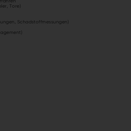
rfahren
er, Tore)
ungen, Schadstoffmessungen)
anagement)