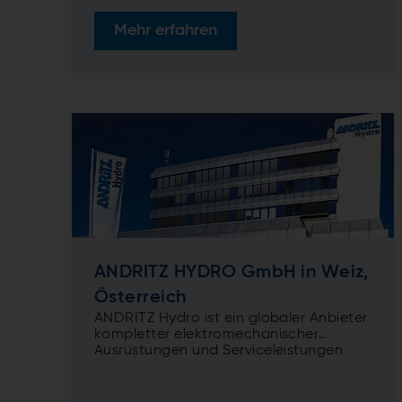
Mehr erfahren
ANDRITZ HYDRO GmbH in Weiz,
Österreich
ANDRITZ Hydro ist ein globaler Anbieter
kompletter elektromechanischer
Ausrüstungen und Serviceleistungen
(„From water to wire“) für
Wasserkraftwerke und als solcher einer
der weltweit größten Anbieter am Markt