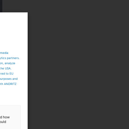
 media
ytics partners.
ion, analyze
 the USA.
ared to EU
 purposes and
both ANDRITZ
and how
ould