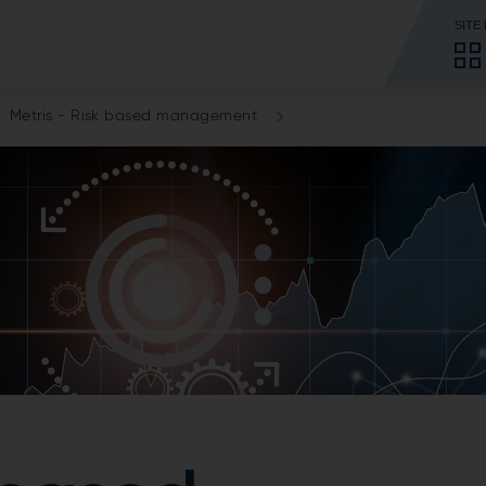
SITE
Metris - Risk based management