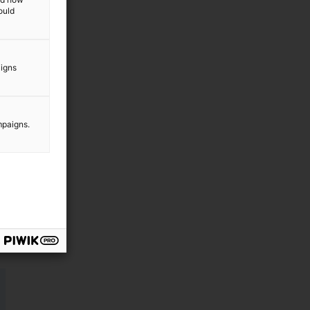
ould
aigns
mpaigns.
,