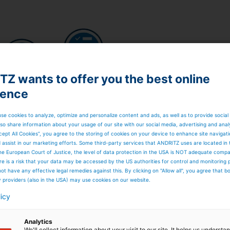
Z wants to offer you the best online
ience
se cookies to analyze, optimize and personalize content and ads, as well as to provide social
so share information about your usage of our site with our social media, advertising and anal
cept All Cookies”, you agree to the storing of cookies on your device to enhance site navigat
d assist in our marketing efforts. Some third-party services that ANDRITZ uses are located in
he European Court of Justice, the level of data protection in the USA is NOT adequate comp
here is a risk that your data may be accessed by the US authorities for control and monitoring
ot have any effective legal remedies against this. By clicking on "Allow all", you agree that 
y providers (also in the USA) may use cookies on our website.
licy
Analytics
We'll collect information about your visit to our site. It helps us underst