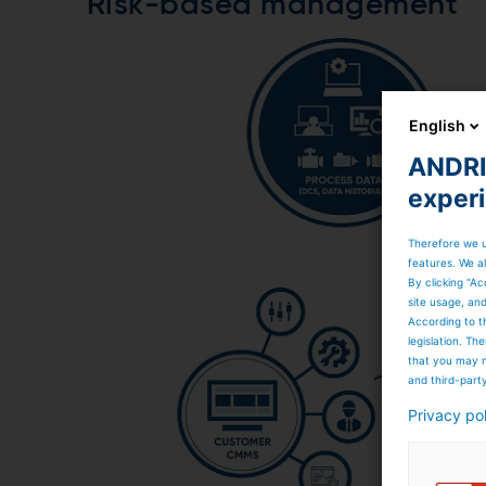
Risk-based management
English
ANDRIT
exper
Therefore we u
features. We al
By clicking “Ac
site usage, an
According to t
legislation. T
that you may n
and third-part
Privacy po