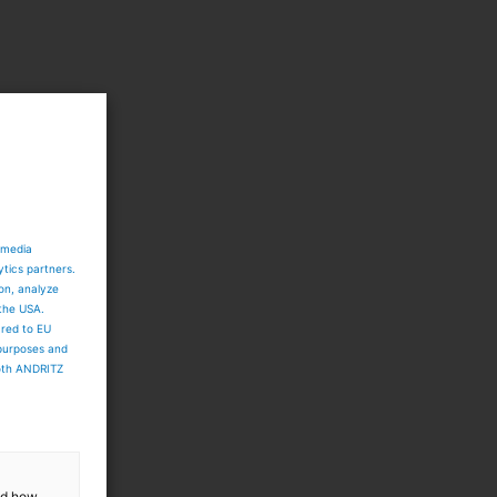
 media
ytics partners.
ion, analyze
 the USA.
ared to EU
 purposes and
both ANDRITZ
and how