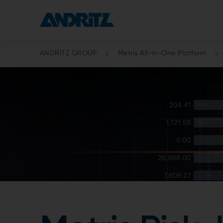
ANDRITZ GROUP
Metris All-in-One Platform