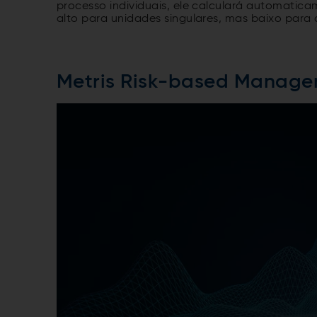
processo individuais, ele calculará automatic
alto para unidades singulares, mas baixo para
Metris Risk-based Manag