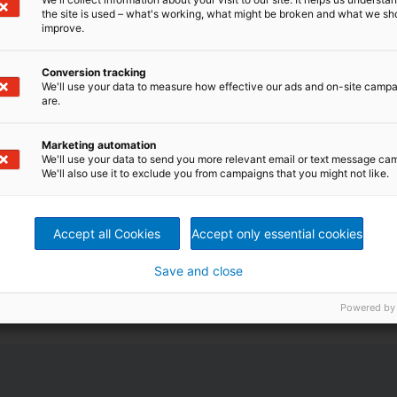
the site is used – what's working, what might be broken and what we sh
improve.
Conversion tracking
We'll use your data to measure how effective our ads and on-site camp
are.
tegridade completa do ativo MAIS o risco de
ança Cibernética de toda a fábrica.
críticos (motores, válvulas, bombas, ...)
Marketing automation
is (fonte única, equipamento redundante, ...)
We'll use your data to send you more relevant email or text message ca
rotas de manutenção, inspeções, ...)
We'll also use it to exclude you from campaigns that you might not like.
 (vulnerabilidades, acesso remoto, ...)
Accept all Cookies
Accept only essential cookies
sonho de quase todos na indústria de produção, o
 camada integrada para processos estáveis e confiáveis
o equipamento de toda a fábrica.
Save and close
Powered by