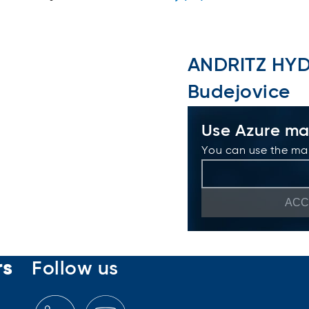
ANDRITZ HYDR
Budejovice
Use Azure m
You can use the map
ACC
rs
Follow us