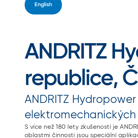
English
ANDRITZ Hy
republice, 
ANDRITZ Hydropower j
elektromechanických z
S více než 180 lety zkušeností je AND
oblastmi činnosti jsou speciální aplik