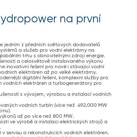
ydropower na první
e jedním z předních světových dodavatelů
ystémů a služeb pro vodní elektrárny na
obálním trhu s obnovitelnými zdroji energie.
ušeností a celosvětově instalovaného výkonu
 inovativní řešení pro nové i stávající vodní
vodních elektráren až po velké elektrárny.
odernější digitální řešení, komplexní služby pro
h vodních elektráren a turbogenerátory pro
kušeností s vývojem, výrobou a instalací vodních
lovaných vodních turbín (více než 492,000 MW
onu).
 výkonů až po více než 800 MW.
ostí ve výrobě a instalaci elektrických strojů a
.
v servisu a rekonstrukcích vodních elektráren.