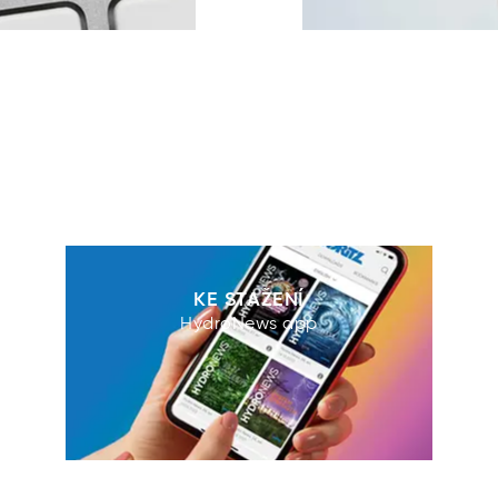
KE STAŽENÍ
HydroNews app