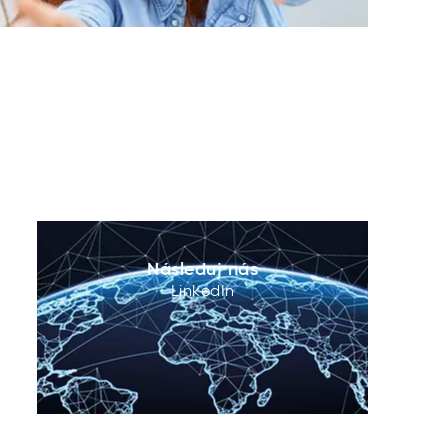
Následuj nás
LinkedIn