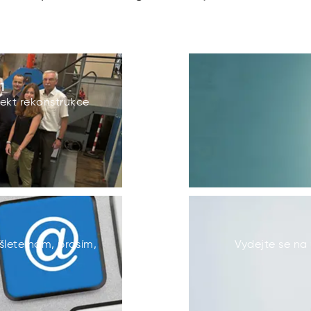
1
jekt rekonstrukce
šlete nám, prosím,
Vydejte se na