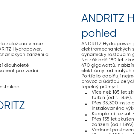
v
ANDRITZ H
pohled
la založena v roce
ANDRITZ Hydropower j
NDRITZ Hydropower,
elektromechanických s
hanických zařízení a
dynamicky rostoucím gl
Na základě 180 let zk
í dlouholeté
470 gigawattů, nabízíme
ponent pro vodní
elektrárny, od malých 
Portfolio doplňují nejm
provoz a údržbu celýc
nstrukce.
tepelný průmysl.
Více než 185 let z
turbín (od r. 1839).
DRITZ
Přes 33,300 insta
instalovaného výk
Kompletní rozsah
Přes 135 let zkušen
zařízení (od r.1892)
Vedoucí postavení 