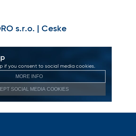
O s.r.o. | Ceske
ap
 if you consent to social media cookies.
MORE INFO
EPT SOCIAL MEDIA COOKIES