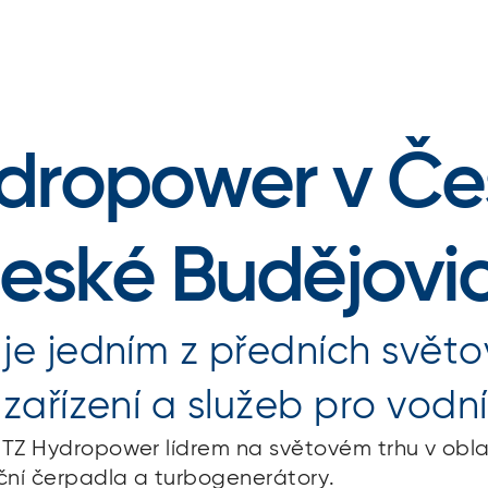
dropower v Če
České Budějovi
e jedním z předních svět
ařízení a služeb pro vodní 
RITZ Hydropower lídrem na světovém trhu v oblas
ační čerpadla a turbogenerátory.