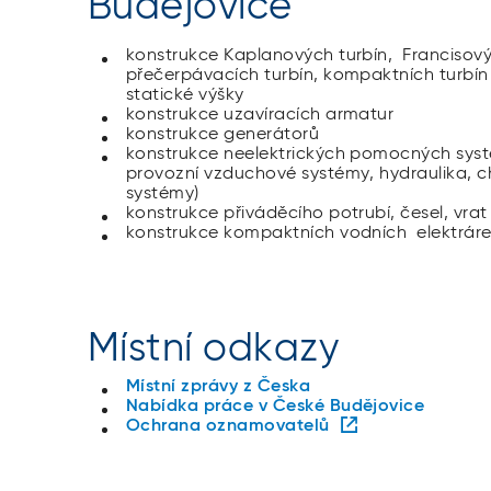
Budějovice
konstrukce Kaplanových turbín, Francisový
přečerpávacích turbín, kompaktních turbín
statické výšky
konstrukce uzavíracích armatur
konstrukce generátorů
konstrukce neelektrických pomocných systé
provozní vzduchové systémy, hydraulika, ch
systémy)
konstrukce přiváděcího potrubí, česel, vra
konstrukce kompaktních vodních elektrár
Místní odkazy
Místní zprávy z Česka
Nabídka práce v České Budějovice
Ochrana oznamovatelů