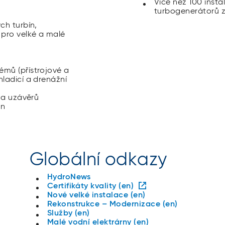
Více než 100 inst
turbogenerátorů z
ch turbín,
 pro velké a malé
mů (přístrojové a
ladicí a drenážní
t a uzávěrů
en
Globální odkazy
HydroNews
Certifikáty kvality (en)
Nové velké instalace (en)
Rekonstrukce – Modernizace (en)
Služby (en)
Malé vodní elektrárny (en)