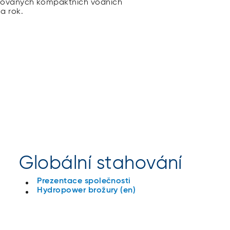
alovaných kompaktních vodních
a rok.
Globální stahování
Prezentace společnosti
Hydropower brožury (en)