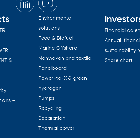
cts
Investor
Environmental
solutions
ER
Financial cale
Feed & Biofuel
Annual, financi
Marine Offshore
WER
sustainability 
Nonwoven and textile
NT &
Share chart
Panelboard
Power-to-X & green
n
hydrogen
ity
Pumps
tions –
Recycling
Separation
Thermal power