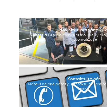
Novinky z prosince 202
Årlifoss a Grønvollfoss, Norsko -Velký pro
automatizace
Kontaktujte nás
Máte-li nějaké dotazy, kontaktujte nás! Za
e-mail.