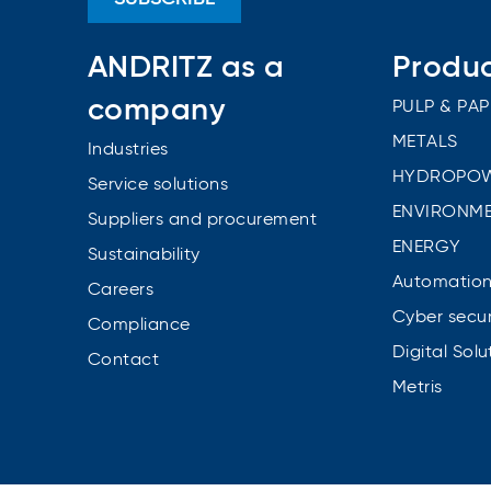
ANDRITZ as a
Produ
company
PULP & PAP
METALS
Industries
HYDROPO
Service solutions
ENVIRONME
Suppliers and procurement
ENERGY
Sustainability
Automatio
Careers
Cyber secur
Compliance
Digital Solu
Contact
Metris