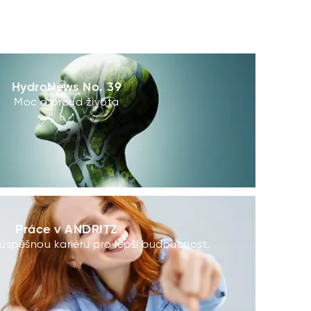
HydroNews No. 39
Moc a proud života
Práce v ANDRITZ
 úspěšnou kariéru pro lepší budoucnost.